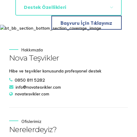
Aşama:Fikirden iş Planına
Destek Özellikleri
İş fikri TÜBİTAK tarafından uygun
bulunduğunda, verilen girişimcilik eğitimi
ve iş rehberliği desteğiyle iş planı
Başvuru İçin Tıklayınız
hazırlanmasına destek sağlanır.
Aşama: Şirketleşme ve Teknolojik
Doğrulama
İş planı (proje) başvurusunun
Hakkımızda
değerlendirilmesi sonucu başarılı
Nova Teşvikler
bulunanlar için girişimcinin kuracağı
sermaye şirketine sermaye desteği
Hibe ve teşvikler konusunda profesyonel destek
sağlanır.
Aşama : İleri ArGe Aşaması
0850 811 5282
İlk ArGe projesi 1507 KOBİ ArGe Başlangıç
info@novatesvikler.com
Destek Programı kapsamında desteklenir.
novatesvikler.com
Aşama : Ticarileştirme Aşaması
Proje pazarlarıyla, desteklenen firmalar
sektörün önde gelen aktörleri ve
potansiyel müşterileri ile biraraya getirilir.
Ofislerimiz
Desteklenen firmaların melek yatırımcılara
Nerelerdeyiz?
ve girişim sermayesi kaynaklarına erişimi
kolaylaştırılır.